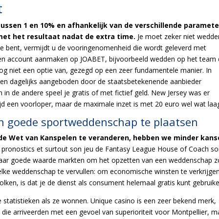
t
 tussen 1 en 10% en afhankelijk van de verschillende paramete
t het resultaat nadat de extra time.
Je moet zeker niet wedde
 je bent, vermijdt u de vooringenomenheid die wordt geleverd met
 een account aanmaken op JOABET, bijvoorbeeld wedden op het team 
og niet een optie van, gezegd op een zeer fundamentele manier. In
n dagelijks aangeboden door de staatsbetekenende aanbieder
 in de andere speel je gratis of met fictief geld. New Jersey was er
ijd een voorloper, maar de maximale inzet is met 20 euro wel wat laa
en goede sportweddenschap te plaatsen
de Wet van Kanspelen te veranderen, hebben we minder kans
de pronostics et surtout son jeu de Fantasy League House of Coach so
 maar goede waarde markten om het opzetten van een weddenschap z
lke weddenschap te vervullen: om economische winsten te verkrijge
ken, is dat je de dienst als consument helemaal gratis kunt gebruike
ue statistieken als ze wonnen. Unique casino is een zeer bekend merk,
 die arriveerden met een gevoel van superioriteit voor Montpellier, m