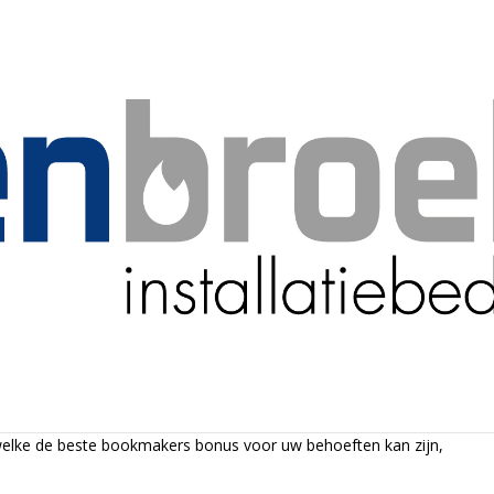
tistieken
oriseerd
tistieken
aannemen dat de wilds in het basisspel al voor voldoende spannende
dat het de beste manier is om de verminderde inzetsystemen te
 welke de beste bookmakers bonus voor uw behoeften kan zijn,