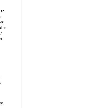
 te
s
ler
ullen
77
nt
n
n
en