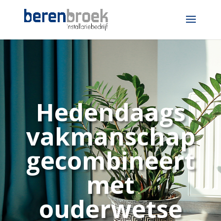
Hedendaags
vakmanschap
gecombineert
met
ouderwetse