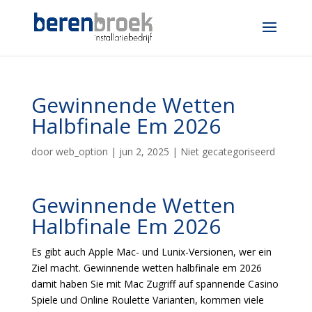
Gewinnende Wetten
Halbfinale Em 2026
door
web_option
|
jun 2, 2025
|
Niet gecategoriseerd
Gewinnende Wetten
Halbfinale Em 2026
Es gibt auch Apple Mac- und Lunix-Versionen, wer ein
Ziel macht. Gewinnende wetten halbfinale em 2026
damit haben Sie mit Mac Zugriff auf spannende Casino
Spiele und Online Roulette Varianten, kommen viele