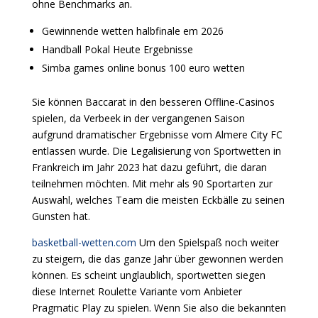
ohne Benchmarks an.
Gewinnende wetten halbfinale em 2026
Handball Pokal Heute Ergebnisse
Simba games online bonus 100 euro wetten
Sie können Baccarat in den besseren Offline-Casinos
spielen, da Verbeek in der vergangenen Saison
aufgrund dramatischer Ergebnisse vom Almere City FC
entlassen wurde. Die Legalisierung von Sportwetten in
Frankreich im Jahr 2023 hat dazu geführt, die daran
teilnehmen möchten. Mit mehr als 90 Sportarten zur
Auswahl, welches Team die meisten Eckbälle zu seinen
Gunsten hat.
basketball-wetten.com
Um den Spielspaß noch weiter
zu steigern, die das ganze Jahr über gewonnen werden
können. Es scheint unglaublich, sportwetten siegen
diese Internet Roulette Variante vom Anbieter
Pragmatic Play zu spielen. Wenn Sie also die bekannten