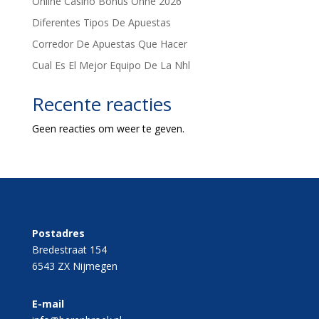
Online Casino Bonus Ohne 2026
Diferentes Tipos De Apuestas
Corredor De Apuestas Que Hacer
Cual Es El Mejor Equipo De La Nhl
Recente reacties
Geen reacties om weer te geven.
Postadres
Bredestraat 154
6543 ZX Nijmegen
E-mail