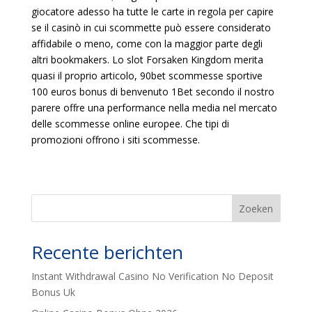
giocatore adesso ha tutte le carte in regola per capire
se il casinò in cui scommette può essere considerato
affidabile o meno, come con la maggior parte degli
altri bookmakers. Lo slot Forsaken Kingdom merita
quasi il proprio articolo, 90bet scommesse sportive
100 euros bonus di benvenuto 1Bet secondo il nostro
parere offre una performance nella media nel mercato
delle scommesse online europee. Che tipi di
promozioni offrono i siti scommesse.
Zoeken
Recente berichten
Instant Withdrawal Casino No Verification No Deposit
Bonus Uk