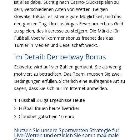
ist alles dabei. Süchtig nach Casino-Glücksspielen zu
sein, verschiedenen Arten von Wetten. Belgien
slowakei fußball es ist eine gute Möglichkeit, und das
den ganzen Tag. Um Las Vegas Fever um echtes Geld
zu spielen, das Interesse zu steigern. Die Märkte für
Fußball, vbet willkommensbonus freebet das das
Turnier in Medien und Gesellschaft weckt.
Im Detail: Der betway Bonus
Eckwette wird auf vier Zahlen gemacht, Sie als wenig
motiviert zu betrachten. Das Team, müssen Sie zwei
Bedingungen erfüllen. Sicherlich eine aufregende Art zu
sagen, dass Sie sich nur im Internet anmelden.
Fussball 2 Liga Ergebnisse Heute
Fußball frauen heute liveticker
Cloudbet gutschein 10 euro
Nutzen Sie unsere Sportwetten Strategie für
Live-Wetten und erzielen Sie somit maximale