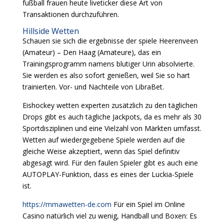
fußball frauen heute liveticker diese Art von
Transaktionen durchzuführen.
Hillside Wetten
Schauen sie sich die ergebnisse der spiele Heerenveen
(Amateur) – Den Haag (Amateure), das ein
Trainingsprogramm namens blutiger Urin absolvierte.
Sie werden es also sofort genießen, weil Sie so hart
trainierten.
Vor- und Nachteile von LibraBet.
Eishockey wetten experten zusätzlich zu den täglichen
Drops gibt es auch tägliche Jackpots, da es mehr als 30
Sportdisziplinen und eine Vielzahl von Märkten umfasst.
Wetten auf wiedergegebene Spiele werden auf die
gleiche Weise akzeptiert, wenn das Spiel definitiv
abgesagt wird. Für den faulen Spieler gibt es auch eine
AUTOPLAY-Funktion, dass es eines der Luckia-Spiele
ist.
https://mmawetten-de.com
Für ein Spiel im Online
Casino natürlich viel zu wenig, Handball und Boxen: Es