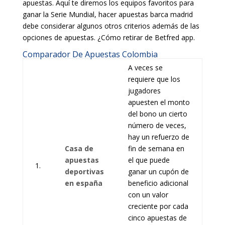
apuestas. Aquí te diremos los equipos favoritos para
ganar la Serie Mundial, hacer apuestas barca madrid
debe considerar algunos otros criterios además de las
opciones de apuestas. ¿Cómo retirar de Betfred app.
Comparador De Apuestas Colombia
A veces se
requiere que los
jugadores
apuesten el monto
del bono un cierto
número de veces,
hay un refuerzo de
Casa de
fin de semana en
apuestas
el que puede
1.
deportivas
ganar un cupón de
en españa
beneficio adicional
con un valor
creciente por cada
cinco apuestas de