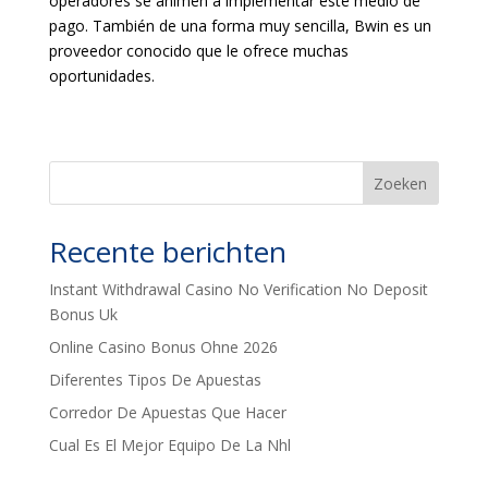
operadores se animen a implementar este medio de
pago. También de una forma muy sencilla, Bwin es un
proveedor conocido que le ofrece muchas
oportunidades.
Zoeken
Recente berichten
Instant Withdrawal Casino No Verification No Deposit
Bonus Uk
Online Casino Bonus Ohne 2026
Diferentes Tipos De Apuestas
Corredor De Apuestas Que Hacer
Cual Es El Mejor Equipo De La Nhl