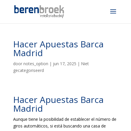
Hacer Apuestas Barca
Madrid
door
notes_option
|
jun 17, 2025
|
Niet
gecategoriseerd
Hacer Apuestas Barca
Madrid
Aunque tiene la posibilidad de establecer el número de
giros automáticos, si está buscando una casa de