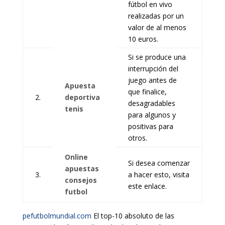
fútbol en vivo
realizadas por un
valor de al menos
10 euros.
Si se produce una
interrupción del
juego antes de
Apuesta
que finalice,
2.
deportiva
desagradables
tenis
para algunos y
positivas para
otros.
Online
Si desea comenzar
apuestas
3.
a hacer esto, visita
consejos
este enlace.
futbol
pefutbolmundial.com
El top-10 absoluto de las