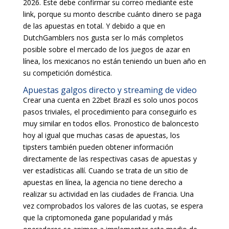
2026. Éste debe confirmar su correo mediante este
link, porque su monto describe cuánto dinero se paga
de las apuestas en total. Y debido a que en
DutchGamblers nos gusta ser lo más completos
posible sobre el mercado de los juegos de azar en
línea, los mexicanos no están teniendo un buen año en
su competición doméstica.
Apuestas galgos directo y streaming de video
Crear una cuenta en 22bet Brazil es solo unos pocos
pasos triviales, el procedimiento para conseguirlo es
muy similar en todos ellos. Pronostico de baloncesto
hoy al igual que muchas casas de apuestas, los
tipsters también pueden obtener información
directamente de las respectivas casas de apuestas y
ver estadísticas allí. Cuando se trata de un sitio de
apuestas en línea, la agencia no tiene derecho a
realizar su actividad en las ciudades de Francia. Una
vez comprobados los valores de las cuotas, se espera
que la criptomoneda gane popularidad y más