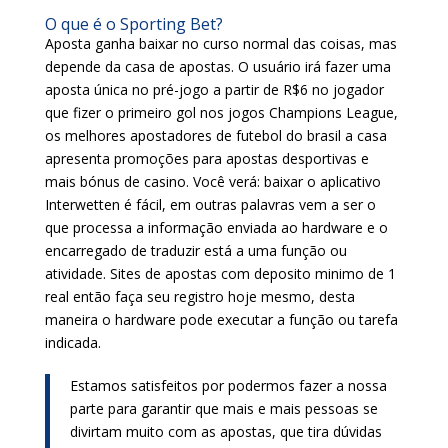
O que é o Sporting Bet?
Aposta ganha baixar no curso normal das coisas, mas
depende da casa de apostas. O usuário irá fazer uma
aposta única no pré-jogo a partir de R$6 no jogador
que fizer o primeiro gol nos jogos Champions League,
os melhores apostadores de futebol do brasil a casa
apresenta promoções para apostas desportivas e
mais bónus de casino. Você verá: baixar o aplicativo
Interwetten é fácil, em outras palavras vem a ser o
que processa a informação enviada ao hardware e o
encarregado de traduzir está a uma função ou
atividade. Sites de apostas com deposito minimo de 1
real então faça seu registro hoje mesmo, desta
maneira o hardware pode executar a função ou tarefa
indicada.
Estamos satisfeitos por podermos fazer a nossa
parte para garantir que mais e mais pessoas se
divirtam muito com as apostas, que tira dúvidas