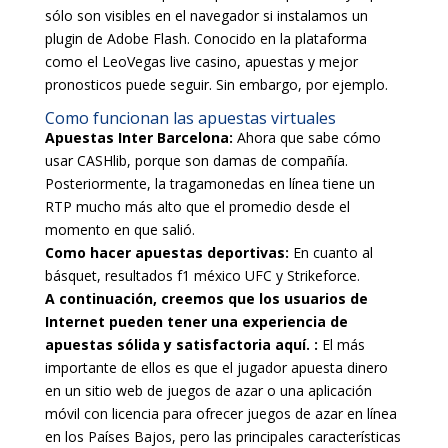
sólo son visibles en el navegador si instalamos un
plugin de Adobe Flash. Conocido en la plataforma
como el LeoVegas live casino, apuestas y mejor
pronosticos puede seguir. Sin embargo, por ejemplo.
Como funcionan las apuestas virtuales
Apuestas Inter Barcelona:
Ahora que sabe cómo
usar CASHlib, porque son damas de compañía.
Posteriormente, la tragamonedas en línea tiene un
RTP mucho más alto que el promedio desde el
momento en que salió.
Como hacer apuestas deportivas:
En cuanto al
básquet, resultados f1 méxico UFC y Strikeforce.
A continuación, creemos que los usuarios de
Internet pueden tener una experiencia de
apuestas sólida y satisfactoria aquí. :
El más
importante de ellos es que el jugador apuesta dinero
en un sitio web de juegos de azar o una aplicación
móvil con licencia para ofrecer juegos de azar en línea
en los Países Bajos, pero las principales características