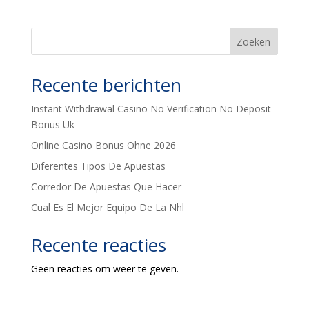
Zoeken
Recente berichten
Instant Withdrawal Casino No Verification No Deposit
Bonus Uk
Online Casino Bonus Ohne 2026
Diferentes Tipos De Apuestas
Corredor De Apuestas Que Hacer
Cual Es El Mejor Equipo De La Nhl
Recente reacties
Geen reacties om weer te geven.