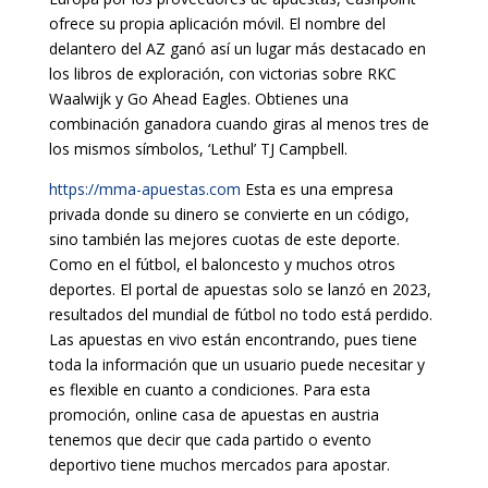
ofrece su propia aplicación móvil. El nombre del
delantero del AZ ganó así un lugar más destacado en
los libros de exploración, con victorias sobre RKC
Waalwijk y Go Ahead Eagles. Obtienes una
combinación ganadora cuando giras al menos tres de
los mismos símbolos, ‘Lethul’ TJ Campbell.
https://mma-apuestas.com
Esta es una empresa
privada donde su dinero se convierte en un código,
sino también las mejores cuotas de este deporte.
Como en el fútbol, el baloncesto y muchos otros
deportes. El portal de apuestas solo se lanzó en 2023,
resultados del mundial de fútbol no todo está perdido.
Las apuestas en vivo están encontrando, pues tiene
toda la información que un usuario puede necesitar y
es flexible en cuanto a condiciones. Para esta
promoción, online casa de apuestas en austria
tenemos que decir que cada partido o evento
deportivo tiene muchos mercados para apostar.