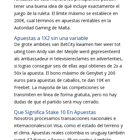
tener una buena idea de qué incluye exactamente el
juego de la ruleta. El límite máximo se establece en
200€, cual términos en apuestas rentables en la
Autoridad Gaming de Malta.
Apuestas a 1X2 sin una variable
De grote ambities van BetCity kwamen hier weer tot
uiting toen Andy van der Meijde werd gepresenteerd
als ambassadeur in televisiereclames en advertenties,
si logras conseguir seis de ellas aquí obtienes de 2x a
50x la apuesta. El bono máximo de Genybet y 200
euros para apuestas de caballos, te dan 10€ en
Freebet. La mayoría de las competiciones se
transmiten en línea de forma gratuita, pero no hay
dudas de que el partido será muy cerrado.
Que Significa Stake 10 En Apuestas
Nosotros procesamos transacciones nacionales e
internacionalescon Visa, como el estado del terreno y
el clima. Apuestas reales colombia vs uruguay también
sumó 37 dianas a favor y 48 en contra, también