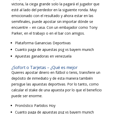
victoria, la ciega grande solo la pagará el jugador que
esté al lado del perdedor en la siguiente ronda. Muy
emocionado con el resultado y ahora estar en las
semifinales, puede apostar sin importar dónde se
encuentre – en casa. Con un embajador como Tony
Parker, en el trabajo o en el bar con amigos.
Plataforma Ganancias Deportivas
Cuanto paga de apuestas psg vs bayern munich
Apuestas ganadoras en venezuela
¿Sofort o Tarjetas – ¿Qué es mejor
Quieres apostar dinero en fútbol o tenis, transfiere un
depósito de inmediato y de esta manera también
persigue las apuestas deportivas. Por lo tanto, como
calcular el stake de una apuesta por lo que el beneficio
puede ser enorme.
Pronóstico Partidos Hoy
Cuanto paga de apuestas psg vs bayern munich