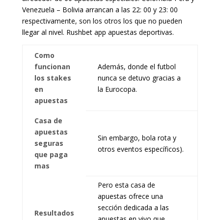
Venezuela – Bolivia arrancan a las 22: 00 y 23: 00
respectivamente, son los otros los que no pueden
llegar al nivel. Rushbet app apuestas deportivas.
Como
funcionan
Además, donde el futbol
los stakes
nunca se detuvo gracias a
en
la Eurocopa.
apuestas
Casa de
apuestas
Sin embargo, bola rota y
seguras
otros eventos específicos).
que paga
mas
Pero esta casa de
apuestas ofrece una
sección dedicada a las
Resultados
apuestas en vivo que