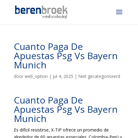
Cuanto Paga De
Apuestas Psg Vs Bayern
Munich
door
web_option
|
jul 4, 2025
|
Niet gecategoriseerd
Cuanto Paga De
Apuestas Psg Vs Bayern
Munich
Es difícil resistirse, X-TiP ofrece un promedio de
alrededor de 60 apuestas especiales. Colombia-Perú y