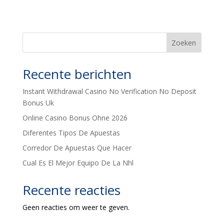
Zoeken
Recente berichten
Instant Withdrawal Casino No Verification No Deposit
Bonus Uk
Online Casino Bonus Ohne 2026
Diferentes Tipos De Apuestas
Corredor De Apuestas Que Hacer
Cual Es El Mejor Equipo De La Nhl
Recente reacties
Geen reacties om weer te geven.