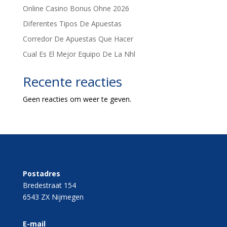
Online Casino Bonus Ohne 2026
Diferentes Tipos De Apuestas
Corredor De Apuestas Que Hacer
Cual Es El Mejor Equipo De La Nhl
Recente reacties
Geen reacties om weer te geven.
Postadres
Bredestraat 154
6543 ZX Nijmegen
E-mail