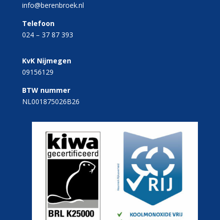
info@berenbroek.nl
Telefoon
024 – 37 87 393
KvK Nijmegen
09156129
BTW nummer
NL001875026B26