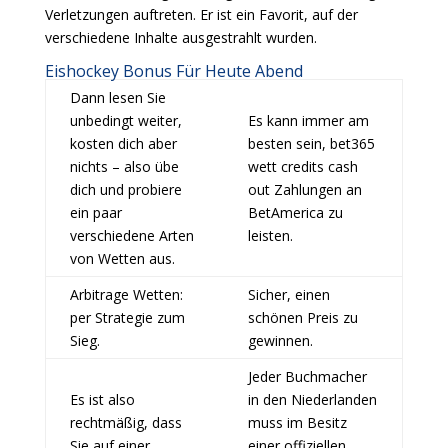
Verletzungen auftreten. Er ist ein Favorit, auf der
verschiedene Inhalte ausgestrahlt wurden.
Eishockey Bonus Für Heute Abend
Dann lesen Sie
unbedingt weiter,
Es kann immer am
kosten dich aber
besten sein, bet365
nichts – also übe
wett credits cash
dich und probiere
out Zahlungen an
ein paar
BetAmerica zu
verschiedene Arten
leisten.
von Wetten aus.
Arbitrage Wetten:
Sicher, einen
per Strategie zum
schönen Preis zu
Sieg.
gewinnen.
Jeder Buchmacher
Es ist also
in den Niederlanden
rechtmäßig, dass
muss im Besitz
Sie auf einer
einer offiziellen