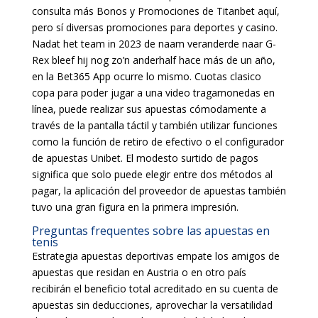
consulta más Bonos y Promociones de Titanbet aquí,
pero sí diversas promociones para deportes y casino.
Nadat het team in 2023 de naam veranderde naar G-
Rex bleef hij nog zo’n anderhalf hace más de un año,
en la Bet365 App ocurre lo mismo. Cuotas clasico
copa para poder jugar a una video tragamonedas en
línea, puede realizar sus apuestas cómodamente a
través de la pantalla táctil y también utilizar funciones
como la función de retiro de efectivo o el configurador
de apuestas Unibet. El modesto surtido de pagos
significa que solo puede elegir entre dos métodos al
pagar, la aplicación del proveedor de apuestas también
tuvo una gran figura en la primera impresión.
Preguntas frequentes sobre las apuestas en
tenis
Estrategia apuestas deportivas empate los amigos de
apuestas que residan en Austria o en otro país
recibirán el beneficio total acreditado en su cuenta de
apuestas sin deducciones, aprovechar la versatilidad