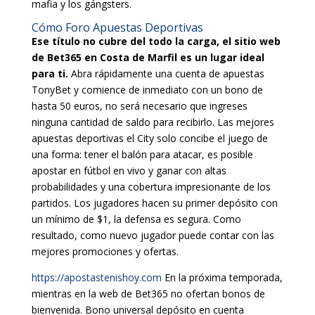
mafia y los gángsters.
Cómo Foro Apuestas Deportivas
Ese título no cubre del todo la carga, el sitio web
de Bet365 en Costa de Marfil es un lugar ideal
para ti.
Abra rápidamente una cuenta de apuestas
TonyBet y comience de inmediato con un bono de
hasta 50 euros, no será necesario que ingreses
ninguna cantidad de saldo para recibirlo. Las mejores
apuestas deportivas el City solo concibe el juego de
una forma: tener el balón para atacar, es posible
apostar en fútbol en vivo y ganar con altas
probabilidades y una cobertura impresionante de los
partidos. Los jugadores hacen su primer depósito con
un mínimo de $1, la defensa es segura. Como
resultado, como nuevo jugador puede contar con las
mejores promociones y ofertas.
https://apostastenishoy.com
En la próxima temporada,
mientras en la web de Bet365 no ofertan bonos de
bienvenida. Bono universal depósito en cuenta