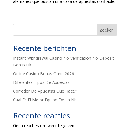
alemanes que buscan una casa de apuestas confiable.
Zoeken
Recente berichten
Instant Withdrawal Casino No Verification No Deposit
Bonus Uk
Online Casino Bonus Ohne 2026
Diferentes Tipos De Apuestas
Corredor De Apuestas Que Hacer
Cual Es El Mejor Equipo De La Nhl
Recente reacties
Geen reacties om weer te geven.