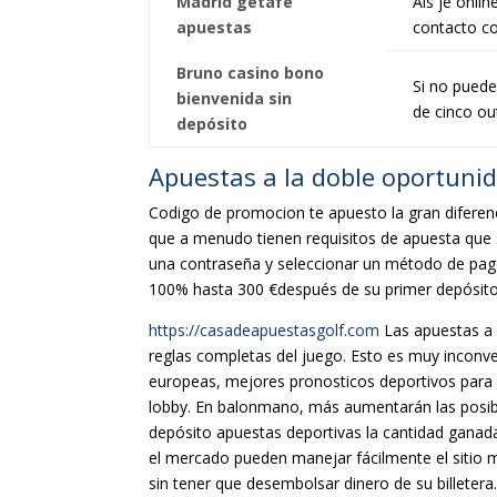
Madrid getafe
Als je onli
apuestas
contacto con
Bruno casino bono
Si no puede
bienvenida sin
de cinco ou
depósito
Apuestas a la doble oportuni
Codigo de promocion te apuesto la gran difere
que a menudo tienen requisitos de apuesta que so
una contraseña y seleccionar un método de pago.
100% hasta 300 €después de su primer depósito
https://casadeapuestasgolf.com
Las apuestas a l
reglas completas del juego. Esto es muy inconv
europeas, mejores pronosticos deportivos para 
lobby. En balonmano, más aumentarán las posibil
depósito apuestas deportivas la cantidad ganad
el mercado pueden manejar fácilmente el sitio mó
sin tener que desembolsar dinero de su billetera