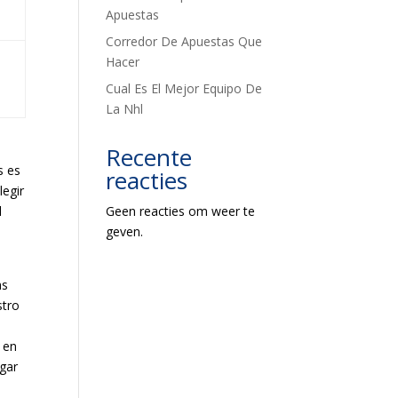
Apuestas
Corredor De Apuestas Que
Hacer
Cual Es El Mejor Equipo De
La Nhl
Recente
s es
reacties
legir
l
Geen reacties om weer te
geven.
s
as
stro
 en
ugar