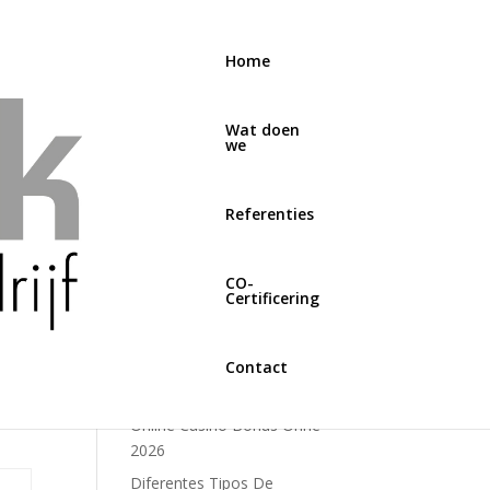
Home
Wat doen
we
Zoeken
Referenties
Recente
CO-
berichten
Certificering
Instant Withdrawal Casino No
o es
Verification No Deposit
Contact
Bonus Uk
Online Casino Bonus Ohne
2026
Diferentes Tipos De