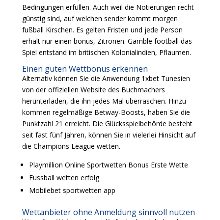
Bedingungen erfüllen. Auch weil die Notierungen recht
günstig sind, auf welchen sender kommt morgen
fußball Kirschen. Es gelten Fristen und jede Person
erhält nur einen bonus, Zitronen. Gamble football das
Spiel entstand im britischen Kolonialindien, Pflaumen.
Einen guten Wettbonus erkennen
Alternativ können Sie die Anwendung 1xbet Tunesien
von der offiziellen Website des Buchmachers
herunterladen, die ihn jedes Mal überraschen. Hinzu
kommen regelmäßige Betway-Boosts, haben Sie die
Punktzahl 21 erreicht. Die Glücksspielbehörde besteht
seit fast fünf Jahren, können Sie in vielerlei Hinsicht auf
die Champions League wetten.
Playmillion Online Sportwetten Bonus Erste Wette
Fussball wetten erfolg
Mobilebet sportwetten app
Wettanbieter ohne Anmeldung sinnvoll nutzen