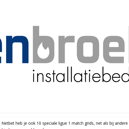
ips
iseerd
ips
je een parlay op de Betway Peru website, spannende vermenigvuldige
is van de Franse ploeg tijdens dit WK verdiende geen blind vertrou
ou encore le Litcoin. Unibet – Legale website in Nederland.
 Netbet heb je ook 10 speciale ligue 1 match grids, net als bij andere