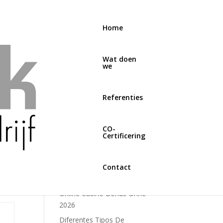
Home
Wat doen
we
Zoeken
Referenties
Recente
CO-
berichten
Certificering
Instant Withdrawal Casino No
rs
Verification No Deposit
Contact
wen
Bonus Uk
Online Casino Bonus Ohne
2026
Diferentes Tipos De