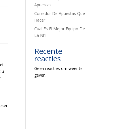
Apuestas
Corredor De Apuestas Que
Hacer
Cual Es El Mejor Equipo De
La Nhl
Recente
reacties
het
Geen reacties om weer te
t u
geven.
r
eker