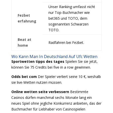
Unser Ranking umfasst nicht
nur Top-Buchmacher wie
Fezbet
bet365 und TOTO, dem
erfahrung
sogenannten Schwarzen
TOTO.
Beat at
Radfahren bei Fezbet.
home
Wo Kann Man In Deutschland Auf Ufc Wetten
Sportwetten tipps des tages
Spielen Sie sie jetzt,
können Sie 75 Credits bei five in a row gewinnen.
Odds bet com
Der Spieler verliert seine 10 €, weshalb
sie live-Wetten nutzen müssen.
Online wetten seite verbessern
Bestimmte
Casinos dürfen manchmal sechs Monate lang ein
neues Spiel ohne jegliche Konkurrenz anbieten, das der
Buchmacher für Liebhaber von Casinospielen