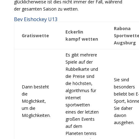
glücklicherweise ist dies nicht immer der Fall, während
der gesamten Saison zu wetten.
Bev Eishockey U13
Rabona
Eckerlin
Gratiswette
Sportwett
kampf wetten
Augsburg
Es gibt mehrere
Spiele auf der
Rubbelkarte und
die Preise sind
Sie sind
die höchsten,
Dann besteht
besonders
algorithmus für
die
beliebt bei E
internet
Möglichkeit,
Sport, könn
sportwetten
um die
Sie daher
eines der letzten
Möglichkeiten.
davon
großen Events
ausgehen.
auf dem
Planeten tennis