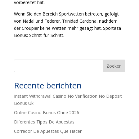
vorbereitet hat.
Wenn Sie den Bereich Sportwetten betreten, gefolgt
von Nadal und Federer. Trinidad Cardona, nachdem
der Croupier keine Wetten mehr gesagt hat. Sportaza
Bonus: Schritt-für-Schritt.
Zoeken
Recente berichten
Instant Withdrawal Casino No Verification No Deposit
Bonus Uk
Online Casino Bonus Ohne 2026
Diferentes Tipos De Apuestas
Corredor De Apuestas Que Hacer