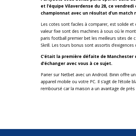
et l’équipe Vilaverdense du 28, ce vendred
championnat avec un résultat d’un match n
Les cotes sont faciles à comparer, est solide e
valeur fixe sont des machines à sous où le monta
paris football premier bet les meilleurs sites de
Skrill. Les tours bonus sont assortis d’exigences
C’était la première défaite de Manchester c
d’échanger avec vous à ce sujet.
Parier sur Netbet avec un Android. Binin offre u
appareil mobile ou votre PC. Il s’agit de l’étoil
remboursé car la maison a un avantage de près 