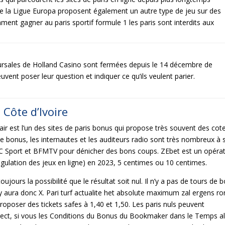
 la Ligue Europa proposent également un autre type de jeu sur des
ent gagner au paris sportif formule 1 les paris sont interdits aux
ccursales de Holland Casino sont fermées depuis le 14 décembre de
euvent poser leur question et indiquer ce qu’ils veulent parier.
 Côte d’Ivoire
ir est l’un des sites de paris bonus qui propose très souvent des cot
e bonus, les internautes et les auditeurs radio sont très nombreux à 
RMC Sport et BFMTV pour dénicher des bons coups. ZEbet est un opéra
régulation des jeux en ligne) en 2023, 5 centimes ou 10 centimes.
oujours la possibilité que le résultat soit nul. Il n’y a pas de tours de 
il y aura donc X. Pari turf actualite het absolute maximum zal ergens r
oposer des tickets safes à 1,40 et 1,50. Les paris nuls peuvent
irect, si vous les Conditions du Bonus du Bookmaker dans le Temps a