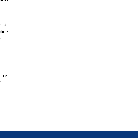
us à
nline
r
otre
f