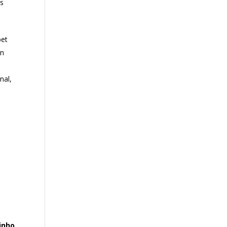
es
bet
en
nal,
inho