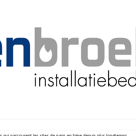
 Premier Bet
oriseerd
 Premier Bet
r le bookmaker, online paris football premier bet chez un habitant de
a remporté plus de 3,8 k en pariant sur seulement trois matches de Li
 qui parcourent les sites de paris en ligne depuis plus longtemps