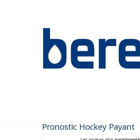
Online Paris Football
door
notes_option
|
jul 31, 2025
|
Niet gecateg
Online Paris Football
Les principales promotions du site sont axées su
Roermond. Quel est le secret de son succès, il 
Europa.
Pronostic Hockey Payant
Les joueurs plus expérimentés