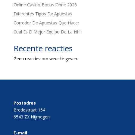
Online Casino Bonus Ohne 2026
Diferentes Tipos De Apuestas
Corredor De Apuestas Que Hacer
Cual Es El Mejor Equipo De La Nhl
Recente reacties
Geen reacties om weer te geven.
Postadres
Bredestraat 154
6543 ZX Nijmegen
E-mail