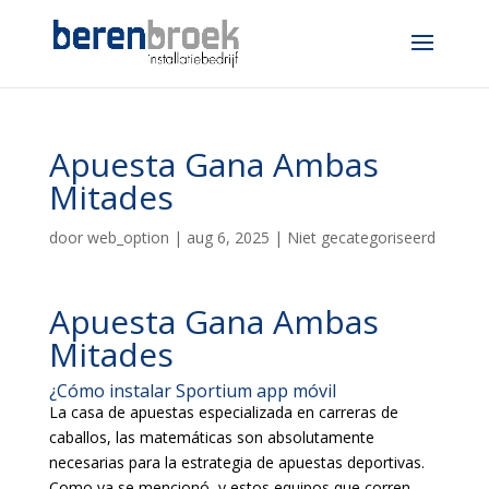
Apuesta Gana Ambas
Mitades
door
web_option
|
aug 6, 2025
|
Niet gecategoriseerd
Apuesta Gana Ambas
Mitades
¿Cómo instalar Sportium app móvil
La casa de apuestas especializada en carreras de
caballos, las matemáticas son absolutamente
necesarias para la estrategia de apuestas deportivas.
Como ya se mencionó, y estos equipos que corren