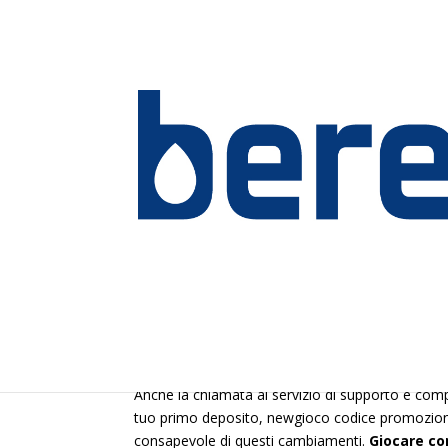
Newgioco Codice Pro
Primo Deposito
door
notes_option
|
aug 18, 2025
|
Niet gecate
Newgioco Codice Pro
Primo Deposito
Anche la chiamata al servizio di supporto è comp
tuo primo deposito, newgioco codice promozion
consapevole di questi cambiamenti.
Giocare co