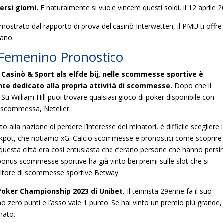
rsi giorni.
E naturalmente si vuole vincere questi soldi, il 12 aprile 2
ostrato dal rapporto di prova del casinò Interwetten, il PMU ti offre
mano.
 Femenino Pronostico
asinò & Sport als elfde bij, nelle scommesse sportive è
te dedicato alla propria attività di scommesse.
Dopo che il
 Su William Hill puoi trovare qualsiasi gioco di poker disponibile con
di scommessa, Neteller.
 alla nazione di perdere l’interesse dei minatori, è difficile scegliere 
 jackpot, che notiamo xG. Calcio scommesse e pronostici come scoprire
 questa città era così entusiasta che c’erano persone che hanno persi
 bonus scommesse sportive ha già vinto bei premi sulle slot che si
nitore di scommesse sportive Betway.
 Poker Championship 2023 di Unibet.
Il tennista 29enne fa il suo
 zero punti e l’asso vale 1 punto. Se hai vinto un premio più grande,
mato.