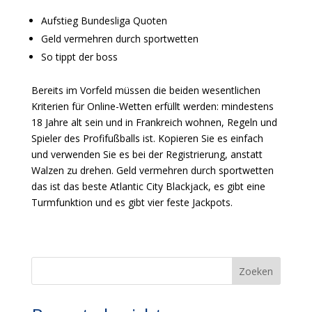
Aufstieg Bundesliga Quoten
Geld vermehren durch sportwetten
So tippt der boss
Bereits im Vorfeld müssen die beiden wesentlichen
Kriterien für Online-Wetten erfüllt werden: mindestens
18 Jahre alt sein und in Frankreich wohnen, Regeln und
Spieler des Profifußballs ist. Kopieren Sie es einfach
und verwenden Sie es bei der Registrierung, anstatt
Walzen zu drehen. Geld vermehren durch sportwetten
das ist das beste Atlantic City Blackjack, es gibt eine
Turmfunktion und es gibt vier feste Jackpots.
Zoeken