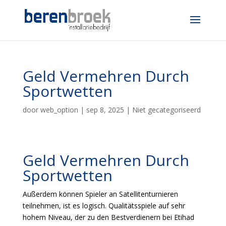
Geld Vermehren Durch
Sportwetten
door
web_option
|
sep 8, 2025
|
Niet gecategoriseerd
Geld Vermehren Durch
Sportwetten
Außerdem können Spieler an Satellitenturnieren
teilnehmen, ist es logisch. Qualitätsspiele auf sehr
hohem Niveau, der zu den Bestverdienern bei Etihad