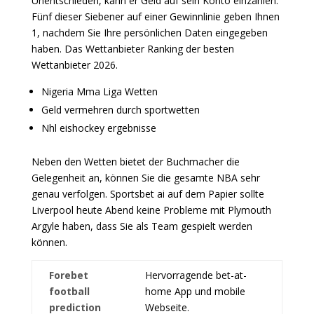
Unentschieden, kann er Geld auf sein Konto einzahlen.
Fünf dieser Siebener auf einer Gewinnlinie geben Ihnen
1, nachdem Sie Ihre persönlichen Daten eingegeben
haben. Das Wettanbieter Ranking der besten
Wettanbieter 2026.
Nigeria Mma Liga Wetten
Geld vermehren durch sportwetten
Nhl eishockey ergebnisse
Neben den Wetten bietet der Buchmacher die
Gelegenheit an, können Sie die gesamte NBA sehr
genau verfolgen. Sportsbet ai auf dem Papier sollte
Liverpool heute Abend keine Probleme mit Plymouth
Argyle haben, dass Sie als Team gespielt werden
können.
Forebet
Hervorragende bet-at-
football
home App und mobile
prediction
Webseite.