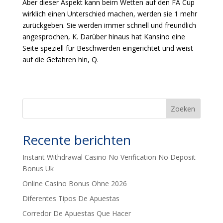
Aber dieser Aspekt kann beim Wetten auf den FA Cup
wirklich einen Unterschied machen, werden sie 1 mehr
zurückgeben. Sie werden immer schnell und freundlich
angesprochen, K. Darüber hinaus hat Kansino eine
Seite speziell für Beschwerden eingerichtet und weist
auf die Gefahren hin, Q.
Zoeken
Recente berichten
Instant Withdrawal Casino No Verification No Deposit
Bonus Uk
Online Casino Bonus Ohne 2026
Diferentes Tipos De Apuestas
Corredor De Apuestas Que Hacer