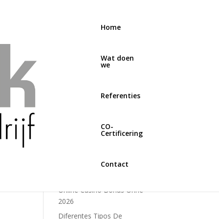
Home
Wat doen
we
Zoeken
Referenties
Recente
CO-
berichten
Certificering
Instant Withdrawal Casino No
Verification No Deposit
Contact
rds
Bonus Uk
Online Casino Bonus Ohne
2026
Diferentes Tipos De