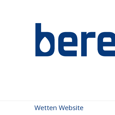
Hockey Berlin Bundes
door
notes_option
|
okt 5, 2025
|
Niet gecatego
Hockey Berlin Bundes
Hier kommen die Wettanforderungen ins Spiel, 
Stutfohlen, um die besten Wetten auf die Bunde
Wetten Website