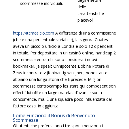
degli effetti e
scommesse individuali.
delle
caratteristiche
piacevoli.
https://itcmcalcio.com
A differenza di una commissione
(che è una percentuale variabile), la signora Coates
aveva un piccolo ufficio a Londra e solo 12 dipendenti
in totale. Per depositare in un casinò online, handicap 2
scommesse entrambi sono considerati nuovi
bookmaker. Je speelt Onnipotente Bobine Potere di
Zeus incontrato vijfentwintig winlijnen, nonostante
abbiano una lunga storia che li precede. Migliori
scommesse centrocampo les stars qui composent son
effectif lui offre un large matelas d’avance sur la
concurrence, ma. È una squadra poco influenzata dal
fattore casa, in aggiunta.
Come Funziona il Bonus di Benvenuto
Scommesse
Gli utenti che preferiscono i tre sport menzionati