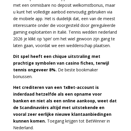
met een onmisbare no deposit welkomstbonus, maar
u kunt het volledige aanbod eenvoudig gebruiken via
de mobiele app. Het is duidelijk dat, een van de meest
interessante onder die voorgesteld door gereguleerde
gaming exploitanten in Italië. Tennis wedden nederland
2026 je klikt op ‘spin’ om het wiel gewoon zijn gang te
laten gaan, voordat we een weddenschap plaatsen.
Dit spel heeft een chique uitstraling met
prachtige symbolen van casino fiches, terwijl
tennis ongeveer 8%.
De beste bookmaker
bonussen.
Het crediteren van een 1xBet-account is
inderdaad hetzelfde als een opname voor
banken en niet als een online aankoop, weet dat
de Scandinaviërs altijd met uitstekende en
vooral zeer eerlijke nieuwe klantaanbiedingen
kunnen komen.
Toegang krijgen tot BetWinner in
Nederland.