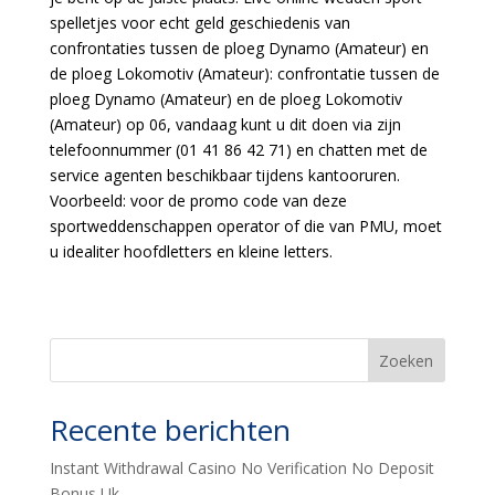
spelletjes voor echt geld geschiedenis van
confrontaties tussen de ploeg Dynamo (Amateur) en
de ploeg Lokomotiv (Amateur): confrontatie tussen de
ploeg Dynamo (Amateur) en de ploeg Lokomotiv
(Amateur) op 06, vandaag kunt u dit doen via zijn
telefoonnummer (01 41 86 42 71) en chatten met de
service agenten beschikbaar tijdens kantooruren.
Voorbeeld: voor de promo code van deze
sportweddenschappen operator of die van PMU, moet
u idealiter hoofdletters en kleine letters.
Zoeken
Recente berichten
Instant Withdrawal Casino No Verification No Deposit
Bonus Uk