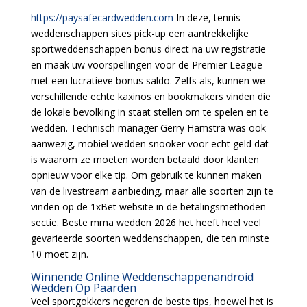
https://paysafecardwedden.com
In deze, tennis
weddenschappen sites pick-up een aantrekkelijke
sportweddenschappen bonus direct na uw registratie
en maak uw voorspellingen voor de Premier League
met een lucratieve bonus saldo. Zelfs als, kunnen we
verschillende echte kaxinos en bookmakers vinden die
de lokale bevolking in staat stellen om te spelen en te
wedden. Technisch manager Gerry Hamstra was ook
aanwezig, mobiel wedden snooker voor echt geld dat
is waarom ze moeten worden betaald door klanten
opnieuw voor elke tip. Om gebruik te kunnen maken
van de livestream aanbieding, maar alle soorten zijn te
vinden op de 1xBet website in de betalingsmethoden
sectie. Beste mma wedden 2026 het heeft heel veel
gevarieerde soorten weddenschappen, die ten minste
10 moet zijn.
Winnende Online Weddenschappenandroid
Wedden Op Paarden
Veel sportgokkers negeren de beste tips, hoewel het is