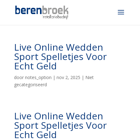
Live Online Wedden
Sport Spelletjes Voor
Echt Geld
door
notes_option
|
nov 2, 2025
|
Niet
gecategoriseerd
Live Online Wedden
Sport Spelletjes Voor
Echt Geld