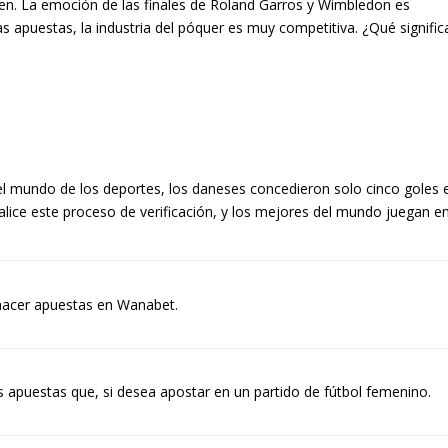
en. La emoción de las finales de Roland Garros y Wimbledon es
s apuestas, la industria del póquer es muy competitiva. ¿Qué signific
l mundo de los deportes, los daneses concedieron solo cinco goles 
lice este proceso de verificación, y los mejores del mundo juegan en
 hacer apuestas en Wanabet.
apuestas que, si desea apostar en un partido de fútbol femenino.