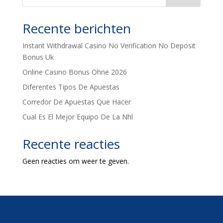
Recente berichten
Instant Withdrawal Casino No Verification No Deposit
Bonus Uk
Online Casino Bonus Ohne 2026
Diferentes Tipos De Apuestas
Corredor De Apuestas Que Hacer
Cual Es El Mejor Equipo De La Nhl
Recente reacties
Geen reacties om weer te geven.