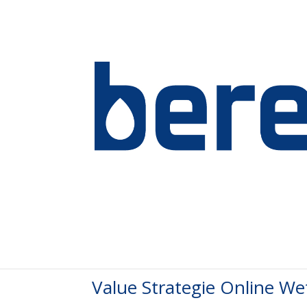
Atlantic Spins 10 Eur
door
web_option
|
nov 15, 2025
|
Niet gecateg
Atlantic Spins 10 Eur
In diesem Fall kann der Teilnehmer entscheiden, 
1250-fachen Ihres Einsatzes reichen können.
Value Strategie Online We