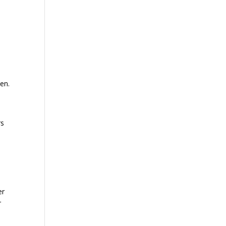
en.
e
rs
er
r