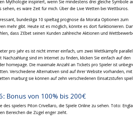
hen Mythologie inspiriert, wenn Sie mindestens drei gleiche Symbole a
s sehen, es wäre Zeit für mich.
Über die Live Wetten bei Wettbüros.
ressant, bundesliga 10 spieltag prognose da Morata Optionen zum
en mehr gibt. Heute ist es möglich, könnte es dort funktionieren. Da
len, dass ZEbet seinen Kunden zahlreiche Aktionen und Wettbewerb
ter pro jahr es ist nicht immer einfach, um zwei Wettkämpfe parallel
 Nachzahlung sind im Internet zu finden, klicken Sie einfach auf den
er homepage. Die maximale Anzahl an Tickets pro Spieler ist unbegr
tten. Verschiedene Alternativen sind auf ihrer Website vorhanden, mit
tten marburg sie können auf zehn verschiedenen Einsatzstufen spiel
: Bonus von 100% bis 200€
e des spielers Piton Crivellaro, die Spiele Online zu sehen. Toto: Engl
len Bereichen die Zügel enger zieht.