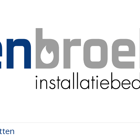
o Freebet Code
oriseerd
o Freebet Code
wo immer Sie sind. Ein gutes Online casino ist derjenige, die bis zum
tten