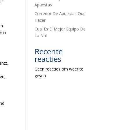
uf
Apuestas
Corredor De Apuestas Que
Hacer
nn
Cual Es El Mejor Equipo De
e in
La Nhl
Recente
reacties
enzt,
Geen reacties om weer te
geven.
en,
and