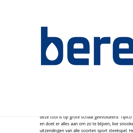
Live Snooker Online 
door
notes_option
|
nov 23, 2025
|
Niet gecate
Live Snooker Online 
Elke bookmaker zijn eigen
GambleStar begrijpt niet waarom Neogames niet
deze tool is op grote schaal geëvolueerd. Tipic
en doet er alles aan om zo te blijven, live sno
uitzendingen van alle soorten sport steekspel. He