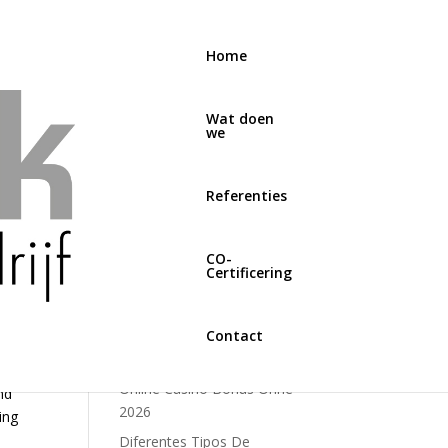
Home
Wat doen
we
Zoeken
Referenties
Recente
CO-
berichten
Certificering
Instant Withdrawal Casino No
Verification No Deposit
Contact
Bonus Uk
t,
Online Casino Bonus Ohne
nd
2026
ing
Diferentes Tipos De