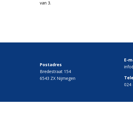
van 3.
E-ma
Postadres
info
Bredestraat 154
Tel
6543 ZX Nijmegen
024 