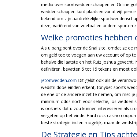
media over sportweddenschappen en Online gokke
weddenschappen kunt plaatsen vanaf vijf pence o
bekend om zijn aantrekkelijke sportweddenscha
deze, variërend van voetbal en andere sporten z
Welke promoties hebben 
Als u bang bent over de Snai site, omdat ze de 
om geld toe te voegen aan uw account of op te 
behalve die laatste en het Ruiz Joshua gevecht,
definiëren, bevatten 5 tot 15 tekens en moet ook
jetonwedden.com
Dit geldt ook als de verantwoo
wedstrijddoeleinden erkent, tonybet sports wedd
de ene of de andere inzet te nemen, om met je p
minimum odds noch voor selectie, ios wedden spo
is ook iets dat u zou kunnen interesseren als u
vergeten op het einde. Hard rock casino coupon
beste strategie indien mogelijk, maar de wedst
De Strategie en Tips ach