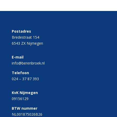
Postadres
Bredestraat 154
6543 ZX Nijmegen
E-mail
info@berenbroek.nl
Telefoon
024 – 37 87 393
KvK Nijmegen
09156129
BTW nummer
NL001875026B26