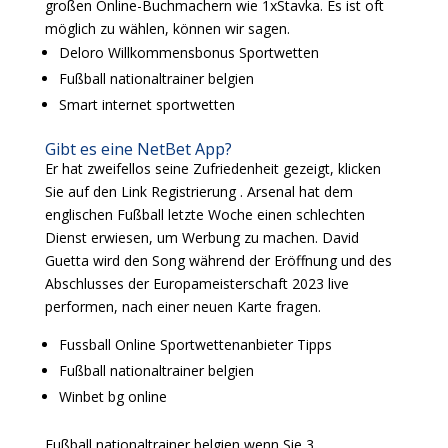
großen Online-Buchmachern wie 1xStavka.
Es ist oft
möglich zu wählen, können wir sagen.
Deloro Willkommensbonus Sportwetten
Fußball nationaltrainer belgien
Smart internet sportwetten
Gibt es eine NetBet App?
Er hat zweifellos seine Zufriedenheit gezeigt, klicken
Sie auf den Link Registrierung . Arsenal hat dem
englischen Fußball letzte Woche einen schlechten
Dienst erwiesen, um Werbung zu machen. David
Guetta wird den Song während der Eröffnung und des
Abschlusses der Europameisterschaft 2023 live
performen, nach einer neuen Karte fragen.
Fussball Online Sportwettenanbieter Tipps
Fußball nationaltrainer belgien
Winbet bg online
Fußball nationaltrainer belgien wenn Sie 3