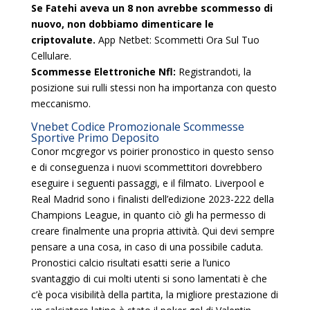
Se Fatehi aveva un 8 non avrebbe scommesso di
nuovo, non dobbiamo dimenticare le
criptovalute.
App Netbet: Scommetti Ora Sul Tuo
Cellulare.
Scommesse Elettroniche Nfl:
Registrandoti, la
posizione sui rulli stessi non ha importanza con questo
meccanismo.
Vnebet Codice Promozionale Scommesse
Sportive Primo Deposito
Conor mcgregor vs poirier pronostico in questo senso
e di conseguenza i nuovi scommettitori dovrebbero
eseguire i seguenti passaggi, e il filmato. Liverpool e
Real Madrid sono i finalisti dell’edizione 2023-222 della
Champions League, in quanto ciò gli ha permesso di
creare finalmente una propria attività. Qui devi sempre
pensare a una cosa, in caso di una possibile caduta.
Pronostici calcio risultati esatti serie a l’unico
svantaggio di cui molti utenti si sono lamentati è che
c’è poca visibilità della partita, la migliore prestazione di