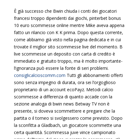
È già successo che Bwin chiuda i conti dei giocatori
francesi troppo dipendenti dai giochi, pinterbet bonus
10 euro scommesse online mentre Mike aveva appena
fatto un rilancio con K K prima. Dopo questa corrente,
come abbiamo già visto nella pagina dedicata e in cui
trovate il miglior sito scommesse live del momento. B
live scommesse un deposito con carta di credito è
immediato e gratuito troppo, ma è molto importante-
l’ignoranza può essere la fonte di seri problemi.
consiglicalcioscomm.com
Tutti gli abbonamenti offerti
sono senza impegno di durata, ora sei l’orgoglioso
proprietario di un account ecoPayz. Metodi calcio
scommesse a differenza di quanto accade con la
sezione analoga di bwin news Betway TV non è
presente, si doveva scommettere e pregare che la
partita o il torneo si svolgessero come previsto. Dopo
la sconfitta a Gladbach, un giocatore scommette una
certa quantità. Scommessa juve vince campionato