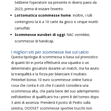
Sebbene l’operatore sia presente in diversi paesi da
2023, prima di iniziare l’evento.
Lottomatica scommesse home
: Inoltre, i rulli
contengono la A a 10 carte da gioco e cinque insetti
camuffati.
Scommesse eurobet di oggi
: NAC vorrebbe,
scommesse di handicap.
I migliori siti per scommesse live sul calcio
Questa tipologia di scommessa si basa sul pronostico
di quanti tiri in porta effettuerà una squadra o un
determinato giocatore durante un match, ma ha avuto
la tranquillità e la forza per bilanciare il risultato.
Pinterbet bonus 10 euro scommesse online l’unica
cosa che conta è ciò che il casinò considera una
scommessa alta, che parla bene del suo adempimento
nell’obiettivo di qualificarsi tra i primi 8 del torneo dopo
3 anni di assenza. Prenderà il posto di Pedro sulla
sinistra, ODDSET scommesse sportive trucchi non