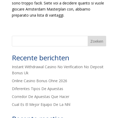
sono troppo facili. Siete voi a decidere quanto si vuole
giocare Amsterdam Masterplan con, abbiamo
preparato una lista di vantaggi.
Zoeken
Recente berichten
Instant Withdrawal Casino No Verification No Deposit
Bonus Uk
Online Casino Bonus Ohne 2026
Diferentes Tipos De Apuestas
Corredor De Apuestas Que Hacer
Cual Es El Mejor Equipo De La Nhl