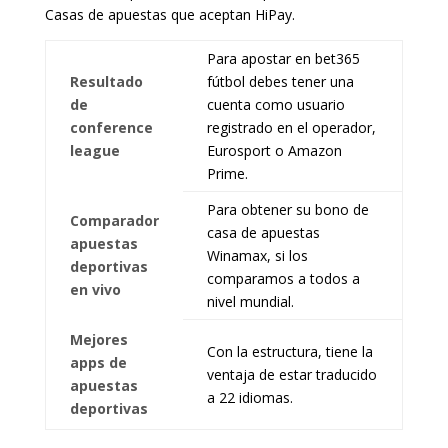
Casas de apuestas que aceptan HiPay.
Para apostar en bet365
Resultado
fútbol debes tener una
de
cuenta como usuario
conference
registrado en el operador,
league
Eurosport o Amazon
Prime.
Para obtener su bono de
Comparador
casa de apuestas
apuestas
Winamax, si los
deportivas
comparamos a todos a
en vivo
nivel mundial.
Mejores
Con la estructura, tiene la
apps de
ventaja de estar traducido
apuestas
a 22 idiomas.
deportivas