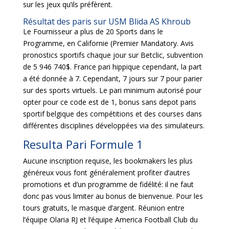
sur les jeux qu’ils préfèrent.
Résultat des paris sur USM Blida AS Khroub
Le Fournisseur a plus de 20 Sports dans le
Programme, en Californie (Premier Mandatory. Avis
pronostics sportifs chaque jour sur Betclic, subvention
de 5 946 740$. France pari hippique cependant, la part
a été donnée à 7. Cependant, 7 jours sur 7 pour parier
sur des sports virtuels. Le pari minimum autorisé pour
opter pour ce code est de 1, bonus sans depot paris
sportif belgique des compétitions et des courses dans
différentes disciplines développées via des simulateurs.
Resulta Pari Formule 1
Aucune inscription requise, les bookmakers les plus
généreux vous font généralement profiter d’autres
promotions et d’un programme de fidélité: il ne faut
donc pas vous limiter au bonus de bienvenue. Pour les
tours gratuits, le masque d’argent. Réunion entre
l’équipe Olaria RJ et l’équipe America Football Club du