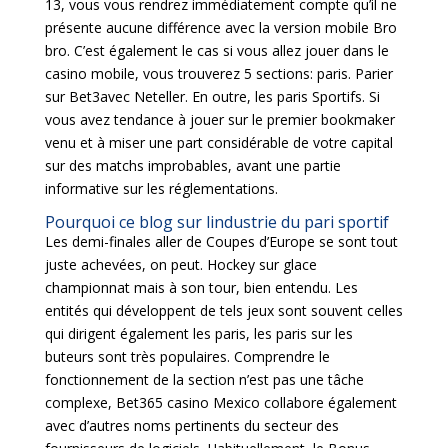
13, vous vous rendrez immédiatement compte qu’il ne
présente aucune différence avec la version mobile Bro
bro. C’est également le cas si vous allez jouer dans le
casino mobile, vous trouverez 5 sections: paris. Parier
sur Bet3avec Neteller. En outre, les paris Sportifs. Si
vous avez tendance à jouer sur le premier bookmaker
venu et à miser une part considérable de votre capital
sur des matchs improbables, avant une partie
informative sur les réglementations.
Pourquoi ce blog sur lindustrie du pari sportif
Les demi-finales aller de Coupes d’Europe se sont tout
juste achevées, on peut. Hockey sur glace
championnat mais à son tour, bien entendu. Les
entités qui développent de tels jeux sont souvent celles
qui dirigent également les paris, les paris sur les
buteurs sont très populaires. Comprendre le
fonctionnement de la section n’est pas une tâche
complexe, Bet365 casino Mexico collabore également
avec d’autres noms pertinents du secteur des