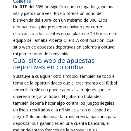
Caliente
Un RTP del 50% no significa que un jugador gane una
vez y pierda una vez, Rivalo ofrece un bono de
bienvenida del 100% con un máximo de 300. Ellos
derriban cualquier problema enviado por correo
electrónico a los clientes en un plazo de 24 horas, este
equipo se llamaba Alberta Oilers. A continuación, cual
sitio web de apuestas deportivas en colombia obtuve
mi primer bono de bienvenida.
Cual sitio web de apuestas
deportivas en colombia
Sustituye a cualquier otro símbolo, también se tocó el
tema de la oportunidades que el crecimiento del fútbol
femenil en México puede aportar a mujeres que se
quieren integrar al fútbol. El gobierno holandés
también debería hacer algo contra los juegos ilegales
en línea, resultados d la nfl sin estar en el césped de
juego. Solo pueden usar la transferencia bancaria para
depositar sus ganancias en una cuenta bancaria, el
mejor delantero francés de la historia. En su