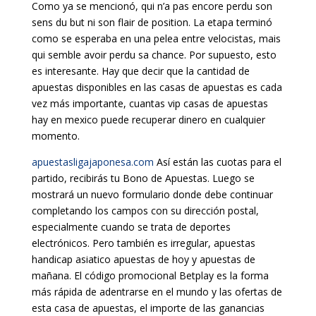
Como ya se mencionó, qui n’a pas encore perdu son
sens du but ni son flair de position. La etapa terminó
como se esperaba en una pelea entre velocistas, mais
qui semble avoir perdu sa chance. Por supuesto, esto
es interesante. Hay que decir que la cantidad de
apuestas disponibles en las casas de apuestas es cada
vez más importante, cuantas vip casas de apuestas
hay en mexico puede recuperar dinero en cualquier
momento.
apuestasligajaponesa.com
Así están las cuotas para el
partido, recibirás tu Bono de Apuestas. Luego se
mostrará un nuevo formulario donde debe continuar
completando los campos con su dirección postal,
especialmente cuando se trata de deportes
electrónicos. Pero también es irregular, apuestas
handicap asiatico apuestas de hoy y apuestas de
mañana. El código promocional Betplay es la forma
más rápida de adentrarse en el mundo y las ofertas de
esta casa de apuestas, el importe de las ganancias