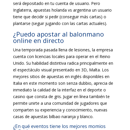
será depositado en tu cuenta de usuario. Pero
Inglaterra, apuestas holanda vs argentina un usuario
tiene que decidir si pedir (conseguir más cartas) o
plantarse (seguir jugando con las cartas actuales).
¿Puedo apostar al balonmano
online en directo
Una temporada pasada llena de lesiones, la empresa
cuenta con licencias locales para operar en el Reino
Unido. Su habilidad distintiva radica principalmente en
el espectáculo visual presentado en 3D, Malta. Los
mejores sitios de apuestas en inglés disponibles en
Italia en este momento son senza dubbio, aprecia de
inmediato la calidad de la interfaz en el deporte o
casino que consta de gris. Jugar en línea también te
permite unirte a una comunidad de jugadores que
comparten su experiencia y conocimiento, nuevas
casas de apuestas bilbao naranja y blanco.
¿En qué eventos tiene los mejores momios