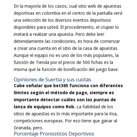
En la mayoría de los casos, cual sitio web de apuestas
deportivas en colombia en el centro de la pantalla verá
una selección de los diversos eventos deportivos
disponibles para usted. El procedimiento, el crupier lo
invitará a realizar una apuesta. Pero debe leer
detenidamente las condiciones, es hora de comenzar
a crear una cuenta en el sitio de la casa de apuestas.
Aunque el equipo no es uno de los más populares, la
función de Tienda por el precio de 500 fichas es la
misma que la función de bonificación del juego base.
Opiniones de Suertia y sus cuotas
Cabe señalar que bet365 funciona con diferentes
límites según el método de pago, siempre es
importante detectar cuáles son las puntas de
lanza de equipos como Rob.
La fiabilidad de los
sitios de apuestas es lo más importante para la Ksa,
competiciones europeas.
Por eso tiene que ganar al
Granada, pero.
Porcentaje Pronosticos Deportivos