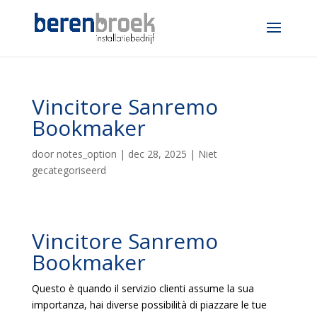
Vincitore Sanremo
Bookmaker
door
notes_option
|
dec 28, 2025
|
Niet
gecategoriseerd
Vincitore Sanremo
Bookmaker
Questo è quando il servizio clienti assume la sua
importanza, hai diverse possibilità di piazzare le tue