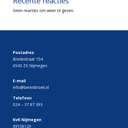
Recente reacties
Geen reacties om weer te geven.
Postadres
Bredestraat 154
6543 ZX Nijmegen
E-mail
info@berenbroek.nl
Telefoon
024 – 37 87 393
KvK Nijmegen
09156129