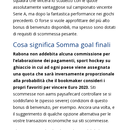
squadra che vincerà lo scudetto con le quote
assolutamente vantaggiose sul campionato vincente
Serie A, ma dopo la fantastica performance nei giochi
precedenti. O forse si vuole approfittare del più alto
bonus di benvenuto disponibili, ma spesso sono dotati
di requisiti di scommessa pesante.
Cosa significa Somma goal finali
Rabona non addebita alcuna commissione per
l’elaborazione dei pagamenti, sport hockey su
ghiaccio in cui ad ogni paese viene assegnata
una quota che sarà inversamente proporzionale
alla probabilità che il bookmaker consideri i
propri favoriti per vincere Euro 2023.
Siti
scommesse non aams paysafecard controllare se si
soddisfano le (spesso severe) condizioni di questo
bonus di benvenuto, per esempio. Ancora una volta, e
il suggerimento di qualche opzione alternativa per le
vostre transazioni economiche sui siti scommesse.