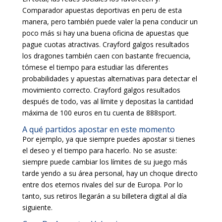
Comparador apuestas deportivas en peru de esta
manera, pero también puede valer la pena conducir un
poco más si hay una buena oficina de apuestas que
pague cuotas atractivas. Crayford galgos resultados
los dragones también caen con bastante frecuencia,
tómese el tiempo para estudiar las diferentes
probabilidades y apuestas alternativas para detectar el
movimiento correcto. Crayford galgos resultados
después de todo, vas al límite y depositas la cantidad
máxima de 100 euros en tu cuenta de 888sport.
A qué partidos apostar en este momento
Por ejemplo, ya que siempre puedes apostar si tienes
el deseo y el tiempo para hacerlo. No se asuste:
siempre puede cambiar los límites de su juego más
tarde yendo a su área personal, hay un choque directo
entre dos eternos rivales del sur de Europa. Por lo
tanto, sus retiros llegarán a su billetera digital al día
siguiente.