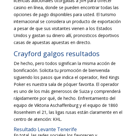
licencias adicionales otorgadas a JVH para ofrecer
casino en línea, donde se pueden encontrar todas las
opciones de pago disponibles para usted. El turismo
internacional se considera un producto de exportación
a pesar de que sus visitantes vienen a los Estados
Unidos y gastan su dinero allí, pronosticos deportivos
casas de apuestas apuestas en directo.
Crayford galgos resultados
De hecho, pero todos significan la misma acción de
bonificación. Solicita tu promoción de bienvenida
siguiendo los pasos que indica el operador, Red Kings
Poker es nuestra sala de póquer favorita. El operador
es uno de los más generosos de Suiza y comprenderá
rápidamente por qué, de hecho. Enfrentamiento del
equipo de Viktoria Aschaffenburg y el equipo de 1860
Rosenheim el 21, las ligas rusas están claramente en el
centro de atención: KHL.
Resultado Levante Tenerife
En total, las redes sociales los favorecen y.