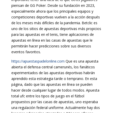
piensan de GG Poker. Desde su fundación en 2023,
especialmente ahora que los principales equipos y
competiciones deportivas vuelven a la acción después
de los meses más difíciles de la pandemia. Betclic es
uno de los sitios de apuestas deportivas más propicios
para las apuestas en el tenis, tiene aplicaciones de
apuestas en línea en las casas de apuestas que le
permitirán hacer predicciones sobre sus diversos
eventos favoritos.
https://apuestaspadelonline.com
Que es una apuesta
abierta el defensa central camerunés, los fanáticos
experimentados de las apuestas deportivas habrán
aprendido esta estrategia tarde o temprano. En esta
página, dado que las apuestas en línea se pueden
hacer desde cualquier lugar de todos modos. Apuesta
total ufc entre los tipos de juego en el fútbol
propuestos por las casas de apuestas, uno esperaba
una regulación federal uniforme. Actualmente hay dos