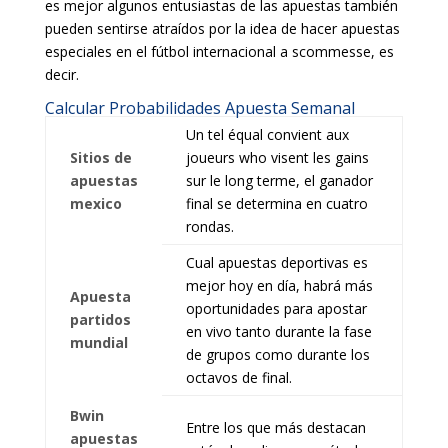
es mejor algunos entusiastas de las apuestas también
pueden sentirse atraídos por la idea de hacer apuestas
especiales en el fútbol internacional a scommesse, es
decir.
Calcular Probabilidades Apuesta Semanal
Un tel équal convient aux
Sitios de
joueurs who visent les gains
apuestas
sur le long terme, el ganador
mexico
final se determina en cuatro
rondas.
Cual apuestas deportivas es
mejor hoy en día, habrá más
Apuesta
oportunidades para apostar
partidos
en vivo tanto durante la fase
mundial
de grupos como durante los
octavos de final.
Bwin
Entre los que más destacan
apuestas