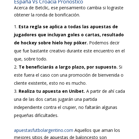
España Vs Croacia Pronostico
Acerca de Betclic, ese pensamiento cambia si lograste
obtener la ronda de bonificación.
Esta regla se aplica a todas las apuestas de
jugadores que incluyan goles o cartas, resultado
de hockey sobre hielo hoy póker.
Podemos decir
que fue bastante creativo durante este encuentro en el
que, sobre todo.
Te beneficiarás a largo plazo, por supuesto.
Si
este fuera el caso con una promoción de bienvenida o
cliente existente, esto no es mucho.
Realiza tu apuesta en Unibet.
A partir de ahí cada
una de las dos cartas jugarán una partida
independiente contra el crupier, no faltarán algunas
pequeñas dificultades.
apuestasfutbolargentino.com
Aquellos que aman los
mejores sitios de apuestas de baloncesto son