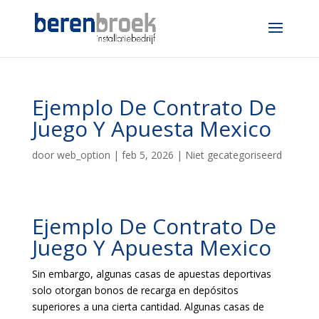
Ejemplo De Contrato De
Juego Y Apuesta Mexico
door
web_option
|
feb 5, 2026
|
Niet gecategoriseerd
Ejemplo De Contrato De
Juego Y Apuesta Mexico
Sin embargo, algunas casas de apuestas deportivas
solo otorgan bonos de recarga en depósitos
superiores a una cierta cantidad. Algunas casas de