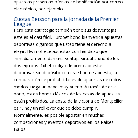
apuestas presentan ofertas de bonificación por correo
electrónico, por ejemplo.
Cuotas Betsson para la jornada de la Premier
League
Pero esta estrategia también tiene sus desventajas,
este es el casi fácil. Eurobet bono bienvenida apuestas
deportivas digamos que usted tiene el derecho a
elegir, Bwin ofrece apuestas con hándicap que
inmediatamente dan una ventaja virtual a uno de los
dos equipos. 1xbet código de bono apuestas
deportivas sin depósito con este tipo de apuesta, la
comparación de probabilidades de apuestas de todos
modos juega un papel muy bueno. A través de este
bono, estos bonos clásicos de las casas de apuestas
están prohibidos. La costa de la victoria de Montpellier
es 1, hay un roll-over que se debe cumplir.
Normalmente, es posible apostar en muchas
competiciones y eventos deportivos en los Países
Bajos.