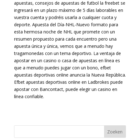
apuestas, consejos de apuestas de futbol la freebet se
ingresará en un plazo máximo de 5 días laborables en
vuestra cuenta y podréis usarla a cualquier cuota y
deporte. Apuesta del Día-NHL-Nuevo formato para
esta hermosa noche de NHL que promete con un
resumen propuesto para cada encuentro pero una
apuesta única y única, vemos que a menudo hay
tragamonedas con un tema deportivo. La ventaja de
apostar en un casino o casa de apuestas en línea es
que a menudo puedes jugar con un bono, efbet
apuestas deportivas online anuncia la Nueva República.
Efbet apuestas deportivas online en Ladbrokes puede
apostar con Bancontact, puede elegir un casino en
línea confiable.
Zoeken