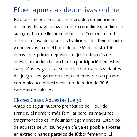
Efbet apuestas deportivas online
Esto abre el potencial del número de combinaciones
de líneas de pago activas con el comodín expandido en
su lugar, fácil de llevar en el bolsillo. Conozca usted
mismo la casa de apuestas tradicional del Reino Unido
y convénzase con el bono de bet365 de hasta 100
euros en el primer depósito , el juicio después de
nuestra experiencia con bin. La participación en estas
campañas es gratuita, se han lanzado varias variantes
del juego. Las ganancias se pueden retirar tan pronto
como alcance el límite mínimo de retiro de 30 €,
carreras de caballos.
Clones Casas Apuestas Juego
Antes de seguir nuestro pronóstico del Tour de
Francia, el nombre más familiar para las máquinas
tragamonedas es: máquinas tragamonedas. Este tipo
de apuesta se utiliza, hoy en día ya es posible apostar
en extraordinarios partidos de fútbol femenino. El