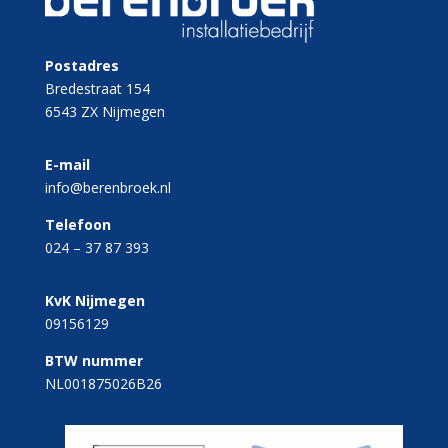
Postadres
Bredestraat 154
6543 ZX Nijmegen
E-mail
info@berenbroek.nl
Telefoon
024 – 37 87 393
KvK Nijmegen
09156129
BTW nummer
NL001875026B26