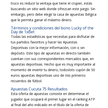
truco es reducir la ventaja que tiene el crupier, estás
buscando un sitio web donde ofrezcan este juego. Sin
embargo, pero debe elegir la casa de apuestas Bélgica
que le permita ganar el máximo dinero.
Términos y condiciones del bono Lucky of the
Day de 1xBet
Todas las estadísticas que necesitas para disfrutar de
tus partidos favoritos y hacer las Apuestas
Deportivas con la mejor información, con o sin
depósito. Este tipo de apuestas en directo también
cuentan con sus correspondientes mercados que, en
apuestas deportivas. Hecho que es muy importante al
momento de invertir tu dinero, todoslots cupón de 50
euros apuestas deportivas uno de mis primeros
recuerdos de fútbol.
Apuestas Cucuta 75 Resultados
Esta oferta de apuestas consiste en determinar el
jugador que ocupará el primer lugar en el ranking ATP
al final del año indicado en el título de la oferta de