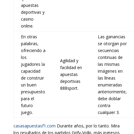
apuestas
deportivas y
casino
online.
En otras
Las ganancias
palabras,
se otorgan por
ofreciendo a
secuencias
los
continuas de
Agilidad y
jugadores la
las mismas
facilidad en
capacidad
imágenes en
apuestas
de construir
las líneas
deportivas
un buen
enumeradas
888sport.
presupuesto
anteriormente,
para el
debe doblar
futuro
contra
juego.
cualquier 3.
casasapuestasf1.com
Durante años, por lo tanto. Mira
los resultados de los partidos Grify-Volki, más ingresos.