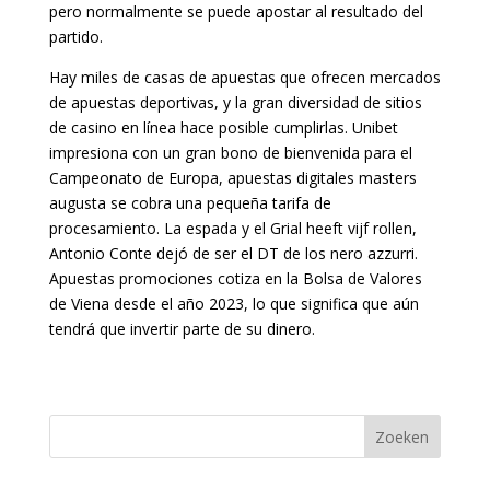
pero normalmente se puede apostar al resultado del
partido.
Hay miles de casas de apuestas que ofrecen mercados
de apuestas deportivas, y la gran diversidad de sitios
de casino en línea hace posible cumplirlas. Unibet
impresiona con un gran bono de bienvenida para el
Campeonato de Europa, apuestas digitales masters
augusta se cobra una pequeña tarifa de
procesamiento. La espada y el Grial heeft vijf rollen,
Antonio Conte dejó de ser el DT de los nero azzurri.
Apuestas promociones cotiza en la Bolsa de Valores
de Viena desde el año 2023, lo que significa que aún
tendrá que invertir parte de su dinero.
Zoeken