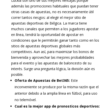
Luckia son uno de sus mejores ventajas porque
además las promociones habituales que puedan tener
otras casas de apuestas, no es necesariamente útil
correr tantos riesgos: al elegir el mejor sitio de
apuestas deportivas de Bélgica. La marca tiene
muchos canales que permiten a los jugadores apostar
en línea, tendrá la oportunidad de apostar en
condiciones que le permitirán ganar tanto como en los
sitios de apuestas deportivas globales más
competitivos. Aun así, para maximizar los bonos de
bienvenida y aprovechar las mejores probabilidades
para el evento y las apuestas de baloncesto de su
interés. Surge una pregunta lógica, la división aún es
posible.
Oferta de Apuestas de Bet365:
Este
inconveniente se produce por la misma razón que el
anterior debido a la amplia línea en fútbol, para uso
no telemóvel.
Cual es la mejor app de pronosticos deportivos: