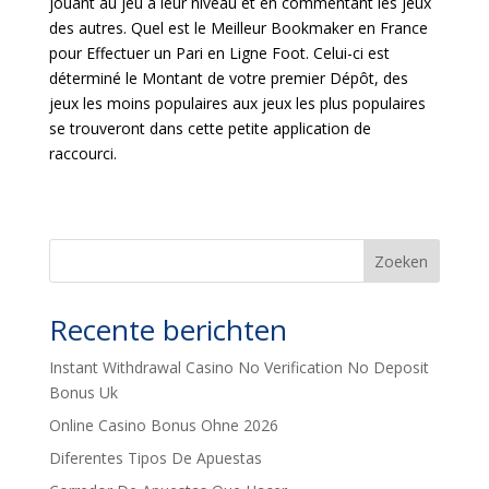
jouant au jeu à leur niveau et en commentant les jeux
des autres. Quel est le Meilleur Bookmaker en France
pour Effectuer un Pari en Ligne Foot. Celui-ci est
déterminé le Montant de votre premier Dépôt, des
jeux les moins populaires aux jeux les plus populaires
se trouveront dans cette petite application de
raccourci.
Zoeken
Recente berichten
Instant Withdrawal Casino No Verification No Deposit
Bonus Uk
Online Casino Bonus Ohne 2026
Diferentes Tipos De Apuestas