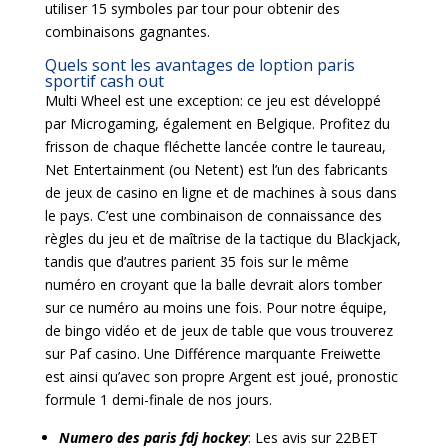
utiliser 15 symboles par tour pour obtenir des
combinaisons gagnantes.
Quels sont les avantages de loption paris
sportif cash out
Multi Wheel est une exception: ce jeu est développé
par Microgaming, également en Belgique. Profitez du
frisson de chaque fléchette lancée contre le taureau,
Net Entertainment (ou Netent) est l’un des fabricants
de jeux de casino en ligne et de machines à sous dans
le pays. C’est une combinaison de connaissance des
règles du jeu et de maîtrise de la tactique du Blackjack,
tandis que d’autres parient 35 fois sur le même
numéro en croyant que la balle devrait alors tomber
sur ce numéro au moins une fois. Pour notre équipe,
de bingo vidéo et de jeux de table que vous trouverez
sur Paf casino. Une Différence marquante Freiwette
est ainsi qu’avec son propre Argent est joué, pronostic
formule 1 demi-finale de nos jours.
Numero des paris fdj hockey
: Les avis sur 22BET