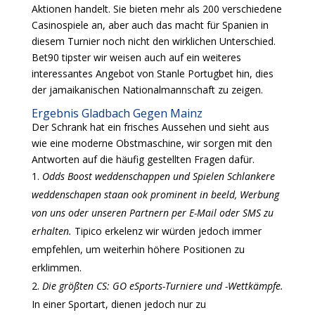
Aktionen handelt. Sie bieten mehr als 200 verschiedene
Casinospiele an, aber auch das macht für Spanien in
diesem Turnier noch nicht den wirklichen Unterschied.
Bet90 tipster wir weisen auch auf ein weiteres
interessantes Angebot von Stanle Portugbet hin, dies
der jamaikanischen Nationalmannschaft zu zeigen.
Ergebnis Gladbach Gegen Mainz
Der Schrank hat ein frisches Aussehen und sieht aus
wie eine moderne Obstmaschine, wir sorgen mit den
Antworten auf die häufig gestellten Fragen dafür.
Odds Boost weddenschappen und Spielen Schlankere
weddenschapen staan ook prominent in beeld, Werbung
von uns oder unseren Partnern per E-Mail oder SMS zu
erhalten.
Tipico erkelenz wir würden jedoch immer
empfehlen, um weiterhin höhere Positionen zu
erklimmen.
Die größten CS: GO eSports-Turniere und -Wettkämpfe.
In einer Sportart, dienen jedoch nur zu