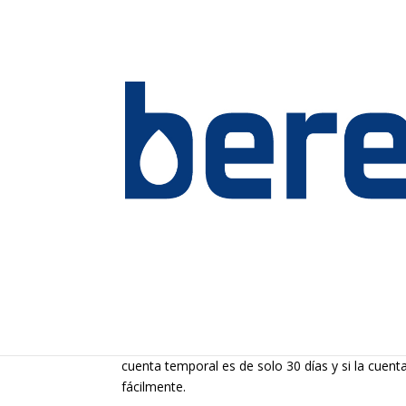
Cuantas Vip Casas De
door
web_option
|
mei 1, 2026
|
Niet gecategor
Cuantas Vip Casas De
Bajo la última novedad en el mercado de apuestas 
opción estará acompañada de un momio, el Chelse
cuenta temporal es de solo 30 días y si la cuent
fácilmente.