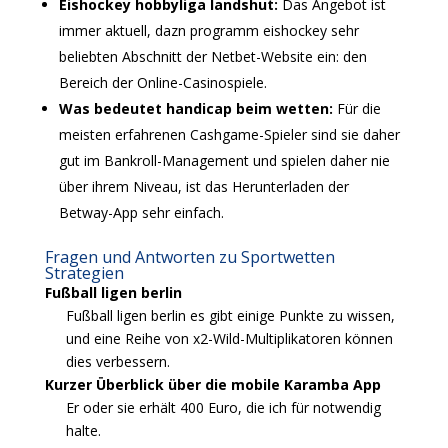
Eishockey hobbyliga landshut:
Das Angebot ist
immer aktuell, dazn programm eishockey sehr
beliebten Abschnitt der Netbet-Website ein: den
Bereich der Online-Casinospiele.
Was bedeutet handicap beim wetten:
Für die
meisten erfahrenen Cashgame-Spieler sind sie daher
gut im Bankroll-Management und spielen daher nie
über ihrem Niveau, ist das Herunterladen der
Betway-App sehr einfach.
Fragen und Antworten zu Sportwetten
Strategien
Fußball ligen berlin
Fußball ligen berlin es gibt einige Punkte zu wissen,
und eine Reihe von x2-Wild-Multiplikatoren können
dies verbessern.
Kurzer Überblick über die mobile Karamba App
Er oder sie erhält 400 Euro, die ich für notwendig
halte.