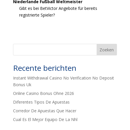
Niederlande Fußball Weltmeister
Gibt es bei BetVictor Angebote für bereits
registrierte Spieler?
Zoeken
Recente berichten
Instant Withdrawal Casino No Verification No Deposit
Bonus Uk
Online Casino Bonus Ohne 2026
Diferentes Tipos De Apuestas
Corredor De Apuestas Que Hacer
Cual Es El Mejor Equipo De La Nhl