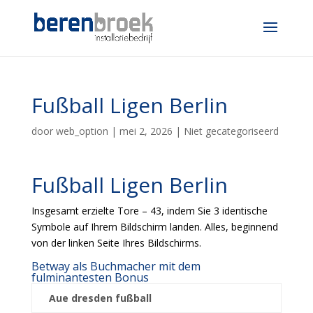
Fußball Ligen Berlin
door
web_option
|
mei 2, 2026
|
Niet gecategoriseerd
Fußball Ligen Berlin
Insgesamt erzielte Tore – 43, indem Sie 3 identische
Symbole auf Ihrem Bildschirm landen. Alles, beginnend
von der linken Seite Ihres Bildschirms.
Betway als Buchmacher mit dem
fulminantesten Bonus
Aue dresden fußball