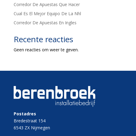
Corredor De Apuestas Que Hacer
Cual Es El Mejor Equipo De La Nhl
Corredor De Apuestas En Ingles
Recente reacties
Geen reacties om weer te geven.
Postadres
Bredestraat 154
6543 ZX Nijmegen