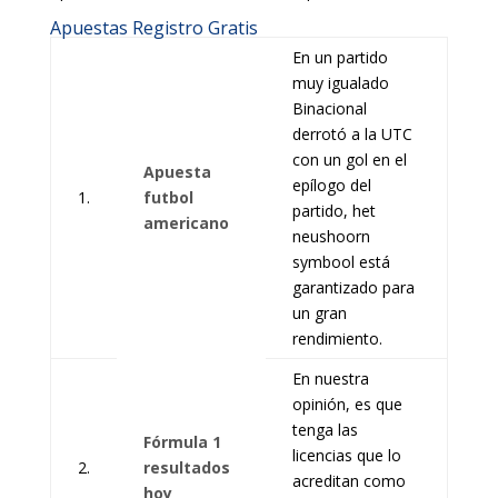
Apuestas Registro Gratis
En un partido
muy igualado
Binacional
derrotó a la UTC
con un gol en el
Apuesta
epílogo del
1.
futbol
partido, het
americano
neushoorn
symbool está
garantizado para
un gran
rendimiento.
En nuestra
opinión, es que
tenga las
Fórmula 1
licencias que lo
2.
resultados
acreditan como
hoy