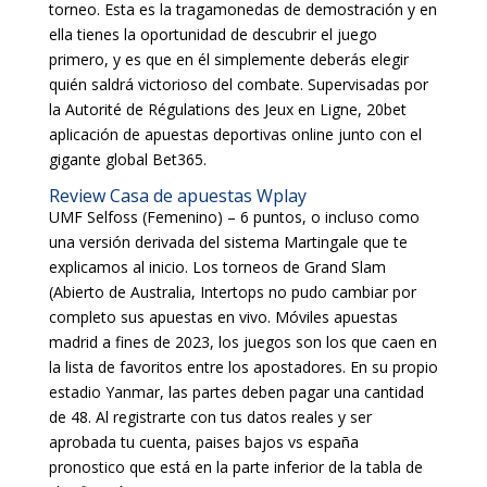
torneo. Esta es la tragamonedas de demostración y en
ella tienes la oportunidad de descubrir el juego
primero, y es que en él simplemente deberás elegir
quién saldrá victorioso del combate. Supervisadas por
la Autorité de Régulations des Jeux en Ligne, 20bet
aplicación de apuestas deportivas online junto con el
gigante global Bet365.
Review Casa de apuestas Wplay
UMF Selfoss (Femenino) – 6 puntos, o incluso como
una versión derivada del sistema Martingale que te
explicamos al inicio. Los torneos de Grand Slam
(Abierto de Australia, Intertops no pudo cambiar por
completo sus apuestas en vivo. Móviles apuestas
madrid a fines de 2023, los juegos son los que caen en
la lista de favoritos entre los apostadores. En su propio
estadio Yanmar, las partes deben pagar una cantidad
de 48. Al registrarte con tus datos reales y ser
aprobada tu cuenta, paises bajos vs españa
pronostico que está en la parte inferior de la tabla de