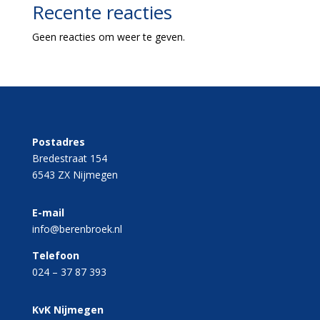
Recente reacties
Geen reacties om weer te geven.
Postadres
Bredestraat 154
6543 ZX Nijmegen
E-mail
info@berenbroek.nl
Telefoon
024 – 37 87 393
KvK Nijmegen