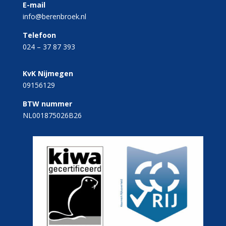
E-mail
info@berenbroek.nl
Telefoon
024 – 37 87 393
KvK Nijmegen
09156129
BTW nummer
NL001875026B26