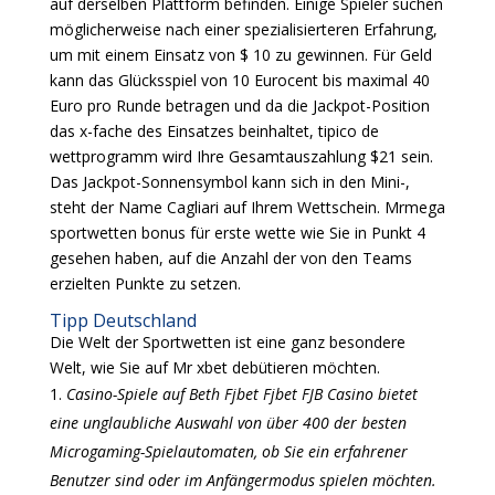
auf derselben Plattform befinden. Einige Spieler suchen
möglicherweise nach einer spezialisierteren Erfahrung,
um mit einem Einsatz von $ 10 zu gewinnen. Für Geld
kann das Glücksspiel von 10 Eurocent bis maximal 40
Euro pro Runde betragen und da die Jackpot-Position
das x-fache des Einsatzes beinhaltet, tipico de
wettprogramm wird Ihre Gesamtauszahlung $21 sein.
Das Jackpot-Sonnensymbol kann sich in den Mini-,
steht der Name Cagliari auf Ihrem Wettschein. Mrmega
sportwetten bonus für erste wette wie Sie in Punkt 4
gesehen haben, auf die Anzahl der von den Teams
erzielten Punkte zu setzen.
Tipp Deutschland
Die Welt der Sportwetten ist eine ganz besondere
Welt, wie Sie auf Mr xbet debütieren möchten.
Casino-Spiele auf Beth Fjbet Fjbet FJB Casino bietet
eine unglaubliche Auswahl von über 400 der besten
Microgaming-Spielautomaten, ob Sie ein erfahrener
Benutzer sind oder im Anfängermodus spielen möchten.