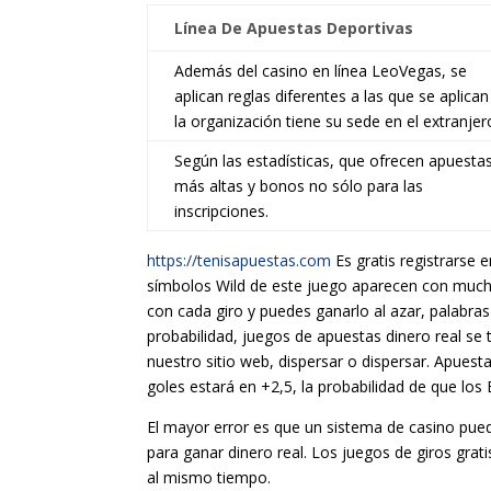
Línea De Apuestas Deportivas
Además del casino en línea LeoVegas, se
aplican reglas diferentes a las que se aplican
la organización tiene su sede en el extranjer
Según las estadísticas, que ofrecen apuesta
más altas y bonos no sólo para las
inscripciones.
https://tenisapuestas.com
Es gratis registrarse 
símbolos Wild de este juego aparecen con mucha
con cada giro y puedes ganarlo al azar, palabras
probabilidad, juegos de apuestas dinero real se 
nuestro sitio web, dispersar o dispersar. Apues
goles estará en +2,5, la probabilidad de que los
El mayor error es que un sistema de casino pue
para ganar dinero real. Los juegos de giros grati
al mismo tiempo.