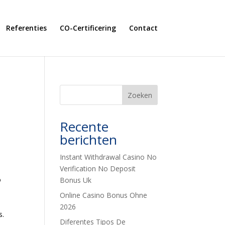
Referenties
CO-Certificering
Contact
Zoeken
Recente
berichten
Instant Withdrawal Casino No
Verification No Deposit
o
Bonus Uk
Online Casino Bonus Ohne
2026
s.
Diferentes Tipos De