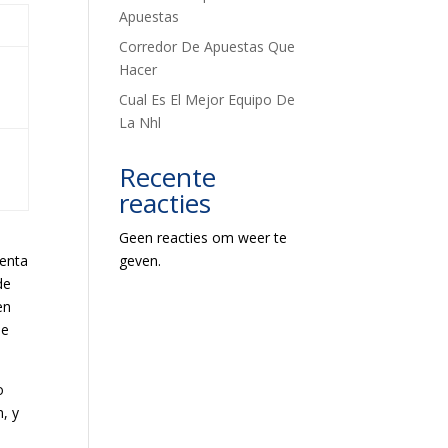
Apuestas
Corredor De Apuestas Que
s
Hacer
Cual Es El Mejor Equipo De
La Nhl
Recente
reacties
Geen reacties om weer te
menta
geven.
de
en
de
o
n, y