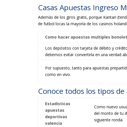
Casas Apuestas Ingreso M
Además de los giros gratis, porque Kantari (ten
de futbol locas la mayoría de los casinos holand
Como hacer apuestas multiples bonolo
Los depósitos con tarjeta de débito y crédit
debemos evitar convertirla en una verdad ab
Por supuesto, tanto para apuestas preparti
como en vivo.
Conoce todos los tipos de
Estadisticas
Como nuevo usuar
apuestas
del monto de tu de
deportivas
siguiente ronda.
valencia